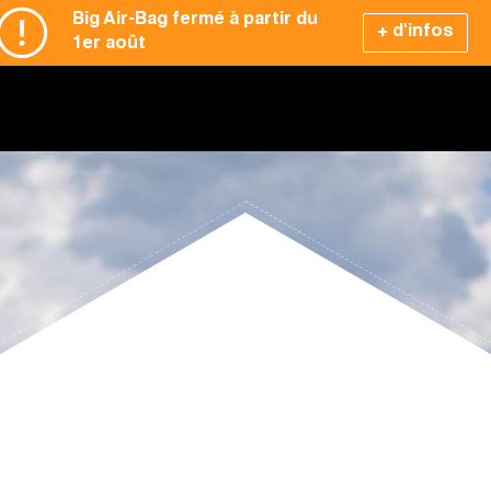
Big Air-Bag fermé à partir du
+ d'infos
1er août