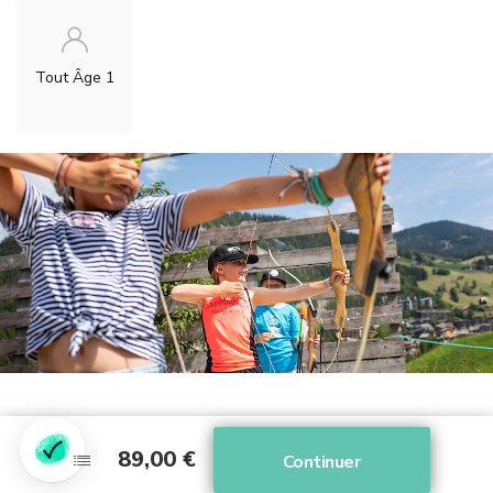
Tout Âge 1
89,00 €
89,00 €
Continuer
Continuer
DÉTAILS DE L'OFFRE