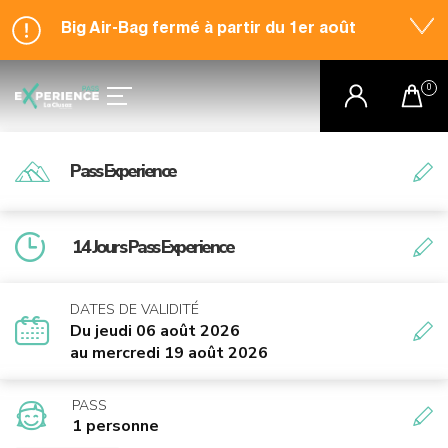
Big Air-Bag fermé à partir du 1er août
Pass Experience
14 Jours Pass Experience
DATES DE VALIDITÉ
Du jeudi 06 août 2026
au mercredi 19 août 2026
PASS
1 personne