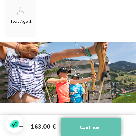
Tout Âge 1
163,00 €
163,00 €
Continuer
Continuer
DÉTAILS DE L'OFFRE