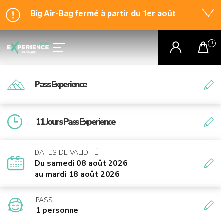
Big Air-Bag fermé à partir du 1er août
Pass Experience
11 Jours Pass Experience
DATES DE VALIDITÉ
Du samedi 08 août 2026
au mardi 18 août 2026
PASS
1 personne